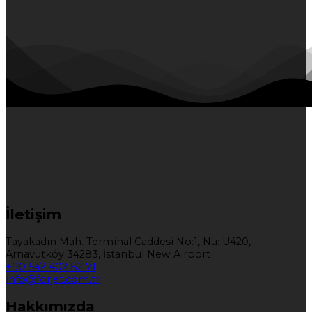
İletişim
Tayakadın Mah. Terminal Caddesi No:1, Nu: U420,
Arnavutköy 34283, İstanbul New Airport
+90 542 402 82 71
info@forjet.com.tr
Hakkımızda