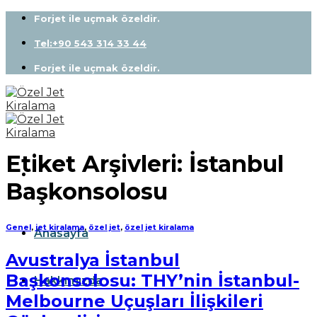
Skip
Forjet ile uçmak özeldir.
to
content
Tel:+90 543 314 33 44
Forjet ile uçmak özeldir.
Etiket Arşivleri:
İstanbul
Başkonsolosu
Genel
,
jet kiralama
,
özel jet
,
özel jet kiralama
Anasayfa
Avustralya İstanbul
Başkonsolosu: THY’nin İstanbul-
Hakkımızda
Melbourne Uçuşları İlişkileri