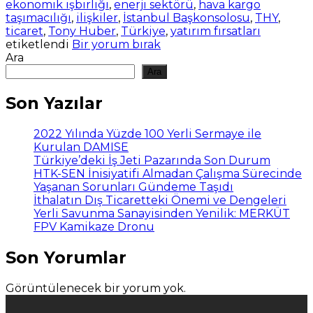
ekonomik işbirliği
,
enerji sektörü
,
hava kargo
taşımacılığı
,
ilişkiler
,
İstanbul Başkonsolosu
,
THY
,
ticaret
,
Tony Huber
,
Türkiye
,
yatırım fırsatları
etiketlendi
Bir yorum bırak
Ara
Ara
Son Yazılar
2022 Yılında Yüzde 100 Yerli Sermaye ile
Kurulan DAMISE
Türkiye’deki İş Jeti Pazarında Son Durum
HTK-SEN İnisiyatifi Almadan Çalışma Sürecinde
Yaşanan Sorunları Gündeme Taşıdı
İthalatın Dış Ticaretteki Önemi ve Dengeleri
Yerli Savunma Sanayisinden Yenilik: MERKÜT
FPV Kamikaze Dronu
Son Yorumlar
Görüntülenecek bir yorum yok.