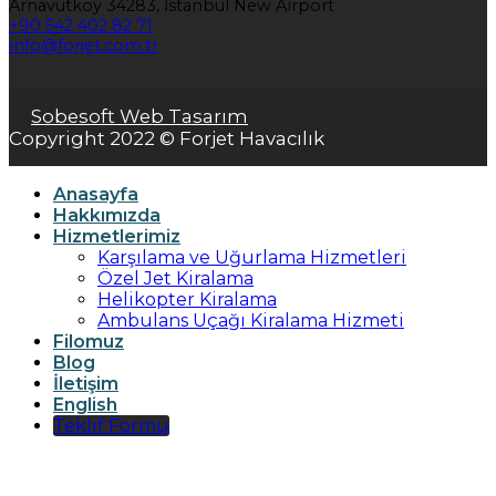
Arnavutköy 34283, İstanbul New Airport
+90 542 402 82 71
info@forjet.com.tr
Sobesoft Web Tasarım
Copyright 2022 © Forjet Havacılık
Anasayfa
Hakkımızda
Hizmetlerimiz
Karşılama ve Uğurlama Hizmetleri
Özel Jet Kiralama
Helikopter Kiralama
Ambulans Uçağı Kiralama Hizmeti
Filomuz
Blog
İletişim
English
Teklif Formu