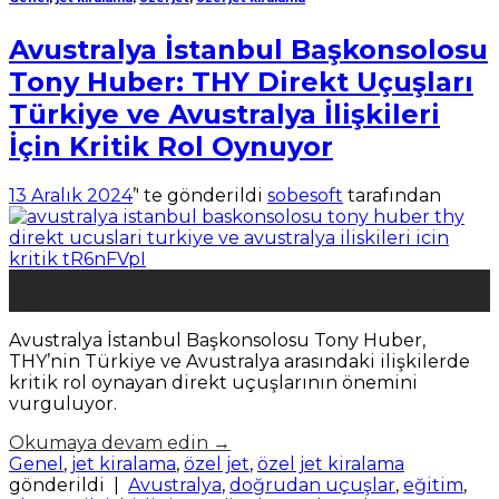
Avustralya İstanbul Başkonsolosu
Tony Huber: THY Direkt Uçuşları
Türkiye ve Avustralya İlişkileri
İçin Kritik Rol Oynuyor
13 Aralık 2024
’' te gönderildi
sobesoft
tarafından
13
Ara
Avustralya İstanbul Başkonsolosu Tony Huber,
THY’nin Türkiye ve Avustralya arasındaki ilişkilerde
kritik rol oynayan direkt uçuşlarının önemini
vurguluyor.
Okumaya devam edin
→
Genel
,
jet kiralama
,
özel jet
,
özel jet kiralama
gönderildi
|
Avustralya
,
doğrudan uçuşlar
,
eğitim
,