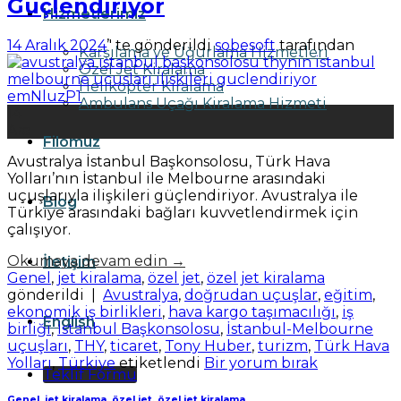
Güçlendiriyor
Hizmetlerimiz
14 Aralık 2024
’' te gönderildi
sobesoft
tarafından
Karşılama ve Uğurlama Hizmetleri
Özel Jet Kiralama
Helikopter Kiralama
Ambulans Uçağı Kiralama Hizmeti
14
Ara
Filomuz
Avustralya İstanbul Başkonsolosu, Türk Hava
Yolları’nın İstanbul ile Melbourne arasındaki
uçuşlarıyla ilişkileri güçlendiriyor. Avustralya ile
Blog
Türkiye arasındaki bağları kuvvetlendirmek için
çalışıyor.
Okumaya devam edin
→
İletişim
Genel
,
jet kiralama
,
özel jet
,
özel jet kiralama
gönderildi
|
Avustralya
,
doğrudan uçuşlar
,
eğitim
,
ekonomik iş birlikleri
,
hava kargo taşımacılığı
,
iş
English
birliği
,
İstanbul Başkonsolosu
,
İstanbul-Melbourne
uçuşları
,
THY
,
ticaret
,
Tony Huber
,
turizm
,
Türk Hava
Yolları
,
Türkiye
etiketlendi
Bir yorum bırak
Teklif Formu
Genel
,
jet kiralama
,
özel jet
,
özel jet kiralama