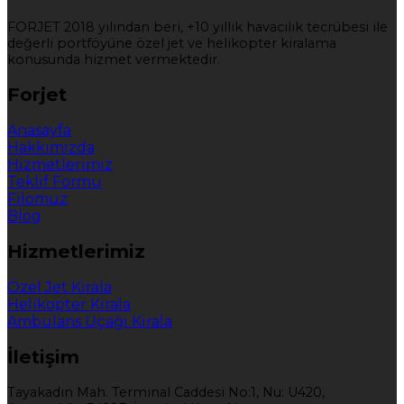
FORJET 2018 yılından beri, +10 yıllık havacılık tecrübesi ile
değerli portföyüne özel jet ve helikopter kiralama
konusunda hizmet vermektedir.
Forjet
Anasayfa
Hakkımızda
Hizmetlerimiz
Teklif Formu
Filomuz
Blog
Hizmetlerimiz
Özel Jet Kirala
Helikopter Kirala
Ambulans Uçağı Kirala
İletişim
Tayakadın Mah. Terminal Caddesi No:1, Nu: U420,