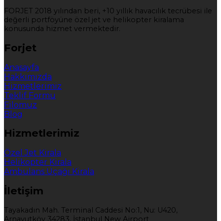
FORJET 2018 yılından beri, +10 yıllık havacılık tecrübesi ile
değerli portföyüne özel jet ve helikopter kiralama
konusunda hizmet vermektedir.
Forjet
Anasayfa
Hakkımızda
Hizmetlerimiz
Teklif Formu
Filomuz
Blog
Hizmetlerimiz
Özel Jet Kirala
Helikopter Kirala
Ambulans Uçağı Kirala
İletişim
Tayakadın Mah. Terminal Caddesi No:1, Nu: U420,
Arnavutköy 34283, İstanbul New Airport