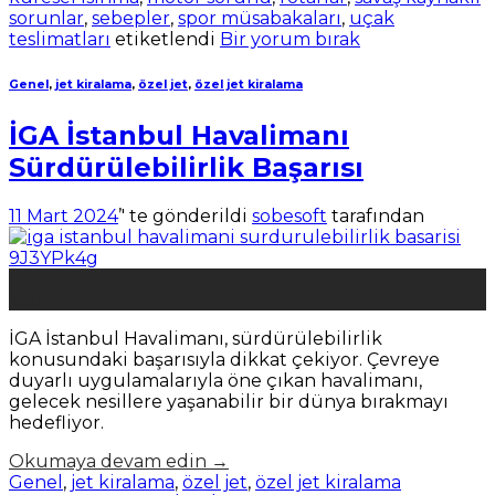
sorunlar
,
sebepler
,
spor müsabakaları
,
uçak
teslimatları
etiketlendi
Bir yorum bırak
Genel
,
jet kiralama
,
özel jet
,
özel jet kiralama
İGA İstanbul Havalimanı
Sürdürülebilirlik Başarısı
11 Mart 2024
’' te gönderildi
sobesoft
tarafından
11
Mar
İGA İstanbul Havalimanı, sürdürülebilirlik
konusundaki başarısıyla dikkat çekiyor. Çevreye
duyarlı uygulamalarıyla öne çıkan havalimanı,
gelecek nesillere yaşanabilir bir dünya bırakmayı
hedefliyor.
Okumaya devam edin
→
Genel
,
jet kiralama
,
özel jet
,
özel jet kiralama