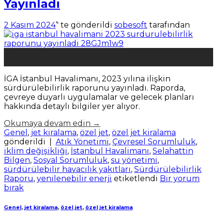
Yayınladı
2 Kasım 2024
’' te gönderildi
sobesoft
tarafından
02
Kas
İGA İstanbul Havalimanı, 2023 yılına ilişkin
sürdürülebilirlik raporunu yayınladı. Raporda,
çevreye duyarlı uygulamalar ve gelecek planları
hakkında detaylı bilgiler yer alıyor.
Okumaya devam edin
→
Genel
,
jet kiralama
,
özel jet
,
özel jet kiralama
gönderildi
|
Atık Yönetimi
,
Çevresel Sorumluluk
,
iklim değişikliği
,
İstanbul Havalimanı
,
Selahattin
Bilgen
,
Sosyal Sorumluluk
,
su yönetimi
,
sürdürülebilir havacılık yakıtları
,
Sürdürülebilirlik
Raporu
,
yenilenebilir enerji
etiketlendi
Bir yorum
bırak
Genel
,
jet kiralama
,
özel jet
,
özel jet kiralama