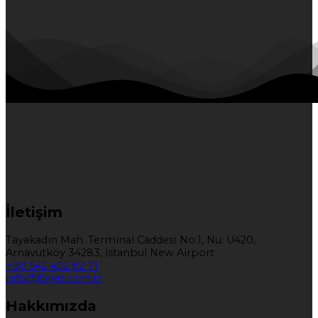
İletişim
Tayakadın Mah. Terminal Caddesi No:1, Nu: U420,
Arnavutköy 34283, İstanbul New Airport
+90 542 402 82 71
info@forjet.com.tr
Hakkımızda