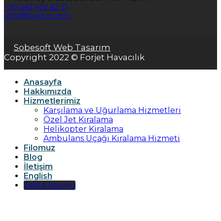
+90 542 402 82 71
info@forjet.com.tr
Sobesoft Web Tasarım
Copyright 2022 © Forjet Havacılık
Anasayfa
Hakkımızda
Hizmetlerimiz
Karşılama ve Uğurlama Hizmetleri
Özel Jet Kiralama
Helikopter Kiralama
Ambulans Uçağı Kiralama Hizmeti
Filomuz
Blog
İletişim
English
Teklif Formu