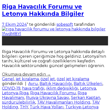
Riga Havacılık Forumu ve
Letonya Hakkında Bilgiler
7 Ekim 2024
’' te gönderildi
sobesoft
tarafından
07
Eki
Riga Havacılık Forumu ve Letonya hakkında detaylı
bilgileri içeren içeriğimize hoş geldiniz. Letonya’nın
tarihi, kültürel ve coğrafi özelliklerini keşfedin.
Havacılık sektöründeki güncel gelişmeleri öğrenin.
Okumaya devam edin
→
Genel
,
jet kiralama
,
özel jet
,
özel jet kiralama
gönderildi
|
Avru
,
Baltık Havacılığı
,
Baltık Ülkeleri
,
COVID-19
,
hava trafiği
,
iklim değişikliği
,
Letonya
,
Letonya-Riga
,
Riga Havacılık Forumu
,
Riga
Havalimanı
,
Rusya-Ukrayna Savaşı
,
Serkan Kaptan
,
sürdürülebilirlik
,
TAV Havalimanları Holding
,
TAV
Holding
,
THY
,
Türk Hava Yolları
,
Türkiye-Letonya