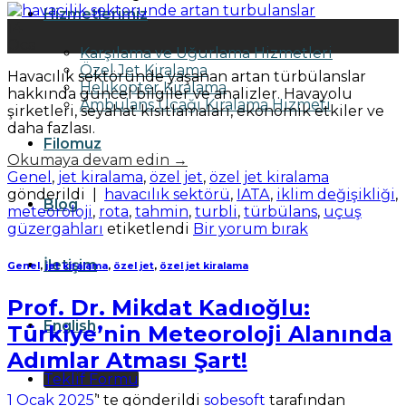
Hizmetlerimiz
14
Oca
Karşılama ve Uğurlama Hizmetleri
Özel Jet Kiralama
Havacılık sektöründe yaşanan artan türbülanslar
Helikopter Kiralama
hakkında güncel bilgiler ve analizler. Havayolu
Ambulans Uçağı Kiralama Hizmeti
şirketleri, seyahat kısıtlamaları, ekonomik etkiler ve
daha fazlası.
Filomuz
Okumaya devam edin
→
Genel
,
jet kiralama
,
özel jet
,
özel jet kiralama
gönderildi
|
havacılık sektörü
,
IATA
,
iklim değişikliği
,
Blog
meteoroloji
,
rota
,
tahmin
,
turbli
,
türbülans
,
uçuş
güzergahları
etiketlendi
Bir yorum bırak
İletişim
Genel
,
jet kiralama
,
özel jet
,
özel jet kiralama
Prof. Dr. Mikdat Kadıoğlu:
English
Türkiye’nin Meteoroloji Alanında
Adımlar Atması Şart!
Teklif Formu
1 Ocak 2025
’' te gönderildi
sobesoft
tarafından