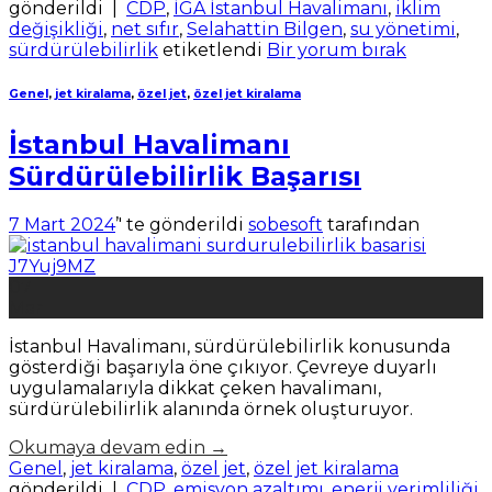
gönderildi
|
CDP
,
İGA İstanbul Havalimanı
,
iklim
değişikliği
,
net sıfır
,
Selahattin Bilgen
,
su yönetimi
,
sürdürülebilirlik
etiketlendi
Bir yorum bırak
Genel
,
jet kiralama
,
özel jet
,
özel jet kiralama
İstanbul Havalimanı
Sürdürülebilirlik Başarısı
7 Mart 2024
’' te gönderildi
sobesoft
tarafından
07
Mar
İstanbul Havalimanı, sürdürülebilirlik konusunda
gösterdiği başarıyla öne çıkıyor. Çevreye duyarlı
uygulamalarıyla dikkat çeken havalimanı,
sürdürülebilirlik alanında örnek oluşturuyor.
Okumaya devam edin
→
Genel
,
jet kiralama
,
özel jet
,
özel jet kiralama
gönderildi
|
CDP
,
emisyon azaltımı
,
enerji verimliliği
,