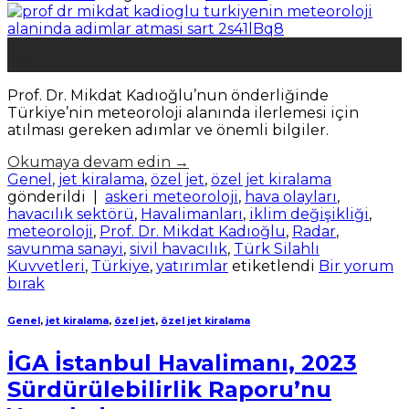
01
Oca
Prof. Dr. Mikdat Kadıoğlu’nun önderliğinde
Türkiye’nin meteoroloji alanında ilerlemesi için
atılması gereken adımlar ve önemli bilgiler.
Okumaya devam edin
→
Genel
,
jet kiralama
,
özel jet
,
özel jet kiralama
gönderildi
|
askeri meteoroloji
,
hava olayları
,
havacılık sektörü
,
Havalimanları
,
iklim değişikliği
,
meteoroloji
,
Prof. Dr. Mikdat Kadıoğlu
,
Radar
,
savunma sanayi
,
sivil havacılık
,
Türk Silahlı
Kuvvetleri
,
Türkiye
,
yatırımlar
etiketlendi
Bir yorum
bırak
Genel
,
jet kiralama
,
özel jet
,
özel jet kiralama
İGA İstanbul Havalimanı, 2023
Sürdürülebilirlik Raporu’nu