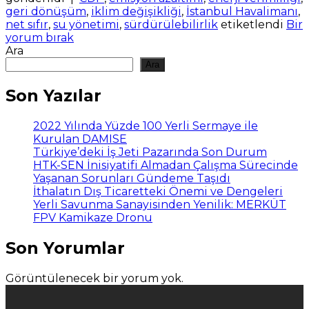
geri dönüşüm
,
iklim değişikliği
,
İstanbul Havalimanı
,
net sıfır
,
su yönetimi
,
sürdürülebilirlik
etiketlendi
Bir
yorum bırak
Ara
Ara
Son Yazılar
2022 Yılında Yüzde 100 Yerli Sermaye ile
Kurulan DAMISE
Türkiye’deki İş Jeti Pazarında Son Durum
HTK-SEN İnisiyatifi Almadan Çalışma Sürecinde
Yaşanan Sorunları Gündeme Taşıdı
İthalatın Dış Ticaretteki Önemi ve Dengeleri
Yerli Savunma Sanayisinden Yenilik: MERKÜT
FPV Kamikaze Dronu
Son Yorumlar
Görüntülenecek bir yorum yok.