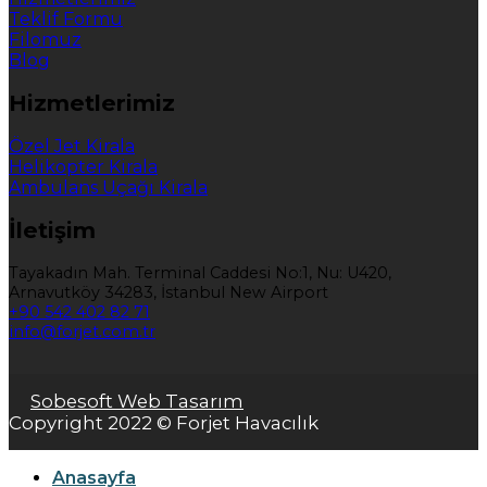
Teklif Formu
Filomuz
Blog
Hizmetlerimiz
Özel Jet Kirala
Helikopter Kirala
Ambulans Uçağı Kirala
İletişim
Tayakadın Mah. Terminal Caddesi No:1, Nu: U420,
Arnavutköy 34283, İstanbul New Airport
+90 542 402 82 71
info@forjet.com.tr
Sobesoft Web Tasarım
Copyright 2022 © Forjet Havacılık
Anasayfa