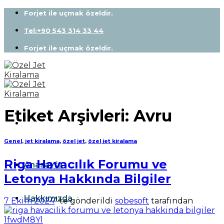
Skip
Forjet ile uçmak özeldir.
to
content
Tel:+90 543 314 33 44
Forjet ile uçmak özeldir.
Etiket Arşivleri:
Avru
Genel
,
jet kiralama
,
özel jet
,
özel jet kiralama
Riga Havacılık Forumu ve
Anasayfa
Letonya Hakkında Bilgiler
Hakkımızda
7 Ekim 2024
’' te gönderildi
sobesoft
tarafından