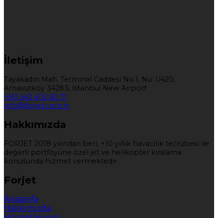
İletişim
Tayakadın Mah. Terminal Caddesi No:1, Nu: U420,
Arnavutköy 34283, İstanbul New Airport
+90 542 402 82 71
info@forjet.com.tr
Hakkımızda
FORJET 2018 yılından beri, +10 yıllık havacılık tecrübesi ile
değerli portföyüne özel jet ve helikopter kiralama
konusunda hizmet vermektedir.
Forjet
Anasayfa
Hakkımızda
Hizmetlerimiz