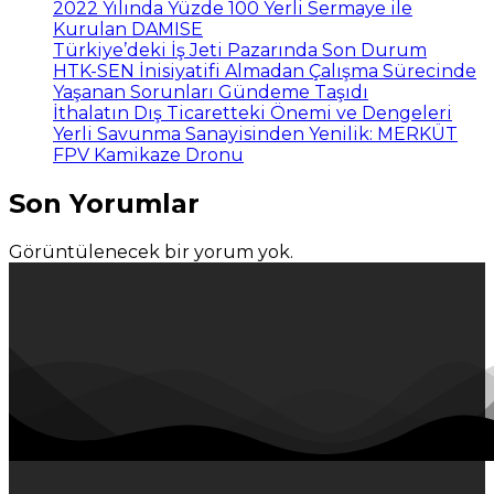
2022 Yılında Yüzde 100 Yerli Sermaye ile
Kurulan DAMISE
Türkiye’deki İş Jeti Pazarında Son Durum
HTK-SEN İnisiyatifi Almadan Çalışma Sürecinde
Yaşanan Sorunları Gündeme Taşıdı
İthalatın Dış Ticaretteki Önemi ve Dengeleri
Yerli Savunma Sanayisinden Yenilik: MERKÜT
FPV Kamikaze Dronu
Son Yorumlar
Görüntülenecek bir yorum yok.