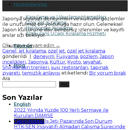
28
Hizmetlerimiz
Eki
Karşılama ve Uğurlama Hizmetleri
Japonya seyahati deneyimleri ve kültürel gözlemler
Özel Jet Kiralama
ile unutulmaz bir yolculuğa hazır olun. Geleneksel
Helikopter Kiralama
Japon kültürüne dair benzersiz izlenimler ve keyifli
Ambulans Uçağı Kiralama Hizmeti
anılar sizi bekliyor.
Okumaya devam edin
→
Filomuz
Genel
,
jet kiralama
,
özel jet
,
özel jet kiralama
gönderildi
|
deneyim
,
Fujiyama
,
gözlem
,
Japon
incelikleri
,
Japonya
,
Kültür
,
Kyoto
,
seyahat
,
Blog
Shinkansen trenleri
,
suşi restoranları
,
tapınak
ziyareti
,
temizlik anlayışı
etiketlendi
Bir yorum bırak
Ara
İletişim
Ara
Son Yazılar
English
2022 Yılında Yüzde 100 Yerli Sermaye ile
Kurulan DAMISE
Türkiye’deki İş Jeti Pazarında Son Durum
Teklif Formu
HTK-SEN İnisiyatifi Almadan Çalışma Sürecinde