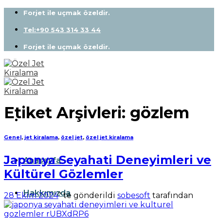
Skip
Forjet ile uçmak özeldir.
to
content
Tel:+90 543 314 33 44
Forjet ile uçmak özeldir.
Etiket Arşivleri:
gözlem
Genel
,
jet kiralama
,
özel jet
,
özel jet kiralama
Japonya Seyahati Deneyimleri ve
Anasayfa
Kültürel Gözlemler
Hakkımızda
28 Ekim 2024
’' te gönderildi
sobesoft
tarafından