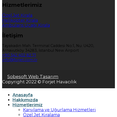
Hizmetlerimiz
Özel Jet Kirala
Helikopter Kirala
Ambulans Uçağı Kirala
İletişim
Tayakadın Mah. Terminal Caddesi No:1, Nu: U420,
Arnavutköy 34283, İstanbul New Airport
+90 542 402 82 71
info@forjet.com.tr
Sobesoft Web Tasarım
Copyright 2022 © Forjet Havacılık
Anasayfa
Hakkımızda
Hizmetlerimiz
Karşılama ve Uğurlama Hizmetleri
Özel Jet Kiralama