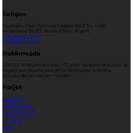
İletişim
Tayakadın Mah. Terminal Caddesi No:1, Nu: U420,
Arnavutköy 34283, İstanbul New Airport
+90 542 402 82 71
info@forjet.com.tr
Hakkımızda
FORJET 2018 yılından beri, +10 yıllık havacılık tecrübesi ile
değerli portföyüne özel jet ve helikopter kiralama
konusunda hizmet vermektedir.
Forjet
Anasayfa
Hakkımızda
Hizmetlerimiz
Teklif Formu
Filomuz
Blog