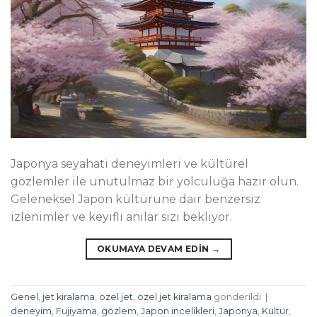
Japonya seyahati deneyimleri ve kültürel
gözlemler ile unutulmaz bir yolculuğa hazır olun.
Geleneksel Japon kültürüne dair benzersiz
izlenimler ve keyifli anılar sizi bekliyor.
OKUMAYA DEVAM EDIN
→
Genel
,
jet kiralama
,
özel jet
,
özel jet kiralama
gönderildi
|
deneyim
,
Fujiyama
,
gözlem
,
Japon incelikleri
,
Japonya
,
Kültür
,