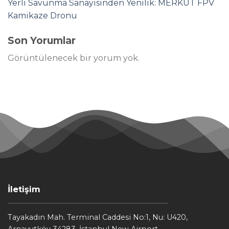
Yerli Savunma Sanayisinden Yenilik: MERKÜT FPV
Kamikaze Dronu
Son Yorumlar
Görüntülenecek bir yorum yok.
İletişim
Tayakadın Mah. Terminal Caddesi No:1, Nu: U420,
Arnavutköy 34283, İstanbul New Airport