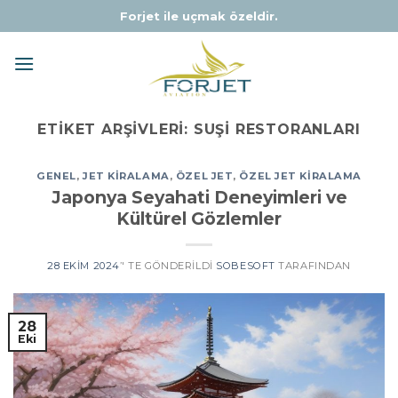
Skip
Forjet ile uçmak özeldir.
to
content
ETIKET ARŞIVLERI:
SUŞI RESTORANLARI
GENEL
,
JET KIRALAMA
,
ÖZEL JET
,
ÖZEL JET KIRALAMA
Japonya Seyahati Deneyimleri ve
Kültürel Gözlemler
28 EKIM 2024
’' TE GÖNDERILDI
SOBESOFT
TARAFINDAN
28
Eki