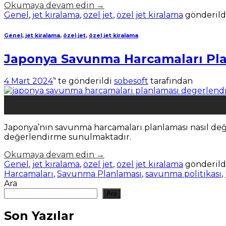
Okumaya devam edin
→
Genel
,
jet kiralama
,
özel jet
,
özel jet kiralama
gönderild
Genel
,
jet kiralama
,
özel jet
,
özel jet kiralama
Japonya Savunma Harcamaları Pl
4 Mart 2024
’' te gönderildi
sobesoft
tarafından
04
Mar
Japonya’nın savunma harcamaları planlaması nasıl değe
değerlendirme sunulmaktadır.
Okumaya devam edin
→
Genel
,
jet kiralama
,
özel jet
,
özel jet kiralama
gönderild
Harcamaları
,
Savunma Planlaması
,
savunma politikası
,
Ara
Ara
Son Yazılar