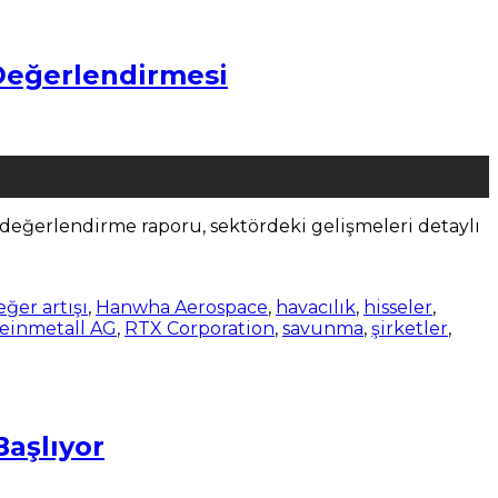
 Değerlendirmesi
u değerlendirme raporu, sektördeki gelişmeleri detaylı
eğer artışı
,
Hanwha Aerospace
,
havacılık
,
hisseler
,
einmetall AG
,
RTX Corporation
,
savunma
,
şirketler
,
Başlıyor