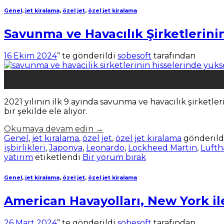
Genel
,
jet kiralama
,
özel jet
,
özel jet kiralama
Savunma ve Havacılık Şirketlerinin
16 Ekim 2024
’' te gönderildi
sobesoft
tarafından
16
Eki
2021 yılının ilk 9 ayında savunma ve havacılık şirketle
bir şekilde ele alıyor.
Okumaya devam edin
→
Genel
,
jet kiralama
,
özel jet
,
özel jet kiralama
gönderild
işbirlikleri
,
Japonya
,
Leonardo
,
Lockheed Martin
,
Lufth
yatırım
etiketlendi
Bir yorum bırak
Genel
,
jet kiralama
,
özel jet
,
özel jet kiralama
American Havayolları, New York il
26 Mart 2024
’' te gönderildi
sobesoft
tarafından