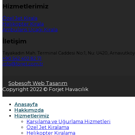
Hizmetlerimiz
Özel Jet Kirala
Helikopter Kirala
Ambulans Uçağı Kirala
İletişim
Tayakadın Mah. Terminal Caddesi No:1, Nu: U420, Arnavutköy
+90 542 402 82 71
info@forjet.com.tr
Sobesoft Web Tasarım
Copyright 2022 © Forjet Havacılık
Anasayfa
Hakkımızda
Hizmetlerimiz
Karşılama ve Uğurlama Hizmetleri
Özel Jet Kiralama
Helikopter Kiralama