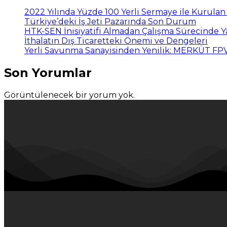
2022 Yılında Yüzde 100 Yerli Sermaye ile Kurula
Türkiye’deki İş Jeti Pazarında Son Durum
HTK-SEN İnisiyatifi Almadan Çalışma Sürecinde 
İthalatın Dış Ticaretteki Önemi ve Dengeleri
Yerli Savunma Sanayisinden Yenilik: MERKÜT F
Son Yorumlar
Görüntülenecek bir yorum yok.