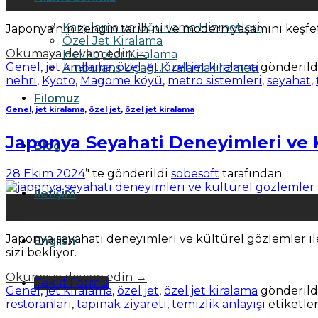
Kas
Karşılama ve Uğurlama Hizmetleri
Japonya’nın zengin tarihini ve modern yaşamını keşfet
Özel Jet Kiralama
Okumaya devam edin
→
Helikopter Kiralama
Genel
,
jet kiralama
,
özel jet
,
özel jet kiralama
gönderild
Ambulans Uçağı Kiralama Hizmeti
nehri
,
Kyoto
,
Magome köyü
,
metro sistemleri
,
seyahat
,
Filomuz
Genel
,
jet kiralama
,
özel jet
,
özel jet kiralama
Japonya Seyahati Deneyimleri ve 
Blog
28 Ekim 2024
’' te gönderildi
sobesoft
tarafından
İletişim
28
Eki
Japonya seyahati deneyimleri ve kültürel gözlemler il
English
sizi bekliyor.
Okumaya devam edin
→
Teklif Formu
Genel
,
jet kiralama
,
özel jet
,
özel jet kiralama
gönderild
restoranları
,
tapınak ziyareti
,
temizlik anlayışı
etiketle