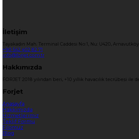
İletişim
Tayakadın Mah. Terminal Caddesi No:1, Nu: U420, Arnavutköy
+90 542 402 82 71
info@forjet.com.tr
Hakkımızda
FORJET 2018 yılından beri, +10 yıllık havacılık tecrübesi il
Forjet
Anasayfa
Hakkımızda
Hizmetlerimiz
Teklif Formu
Filomuz
Blog