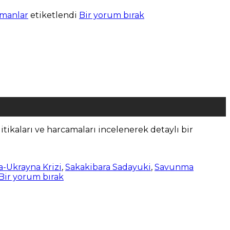
manlar
etiketlendi
Bir yorum bırak
ikaları ve harcamaları incelenerek detaylı bir
-Ukrayna Krizi
,
Sakakibara Sadayuki
,
Savunma
Bir yorum bırak