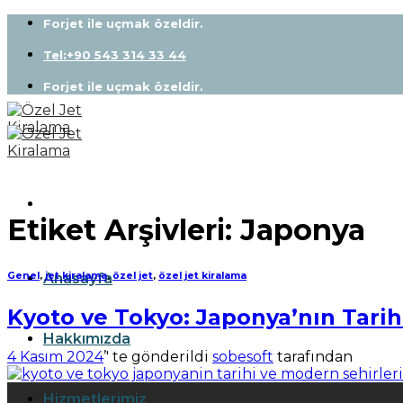
Skip
Forjet ile uçmak özeldir.
to
content
Tel:+90 543 314 33 44
Forjet ile uçmak özeldir.
Etiket Arşivleri:
Japonya
Anasayfa
Genel
,
jet kiralama
,
özel jet
,
özel jet kiralama
Kyoto ve Tokyo: Japonya’nın Tarih
Hakkımızda
4 Kasım 2024
’' te gönderildi
sobesoft
tarafından
04
Hizmetlerimiz