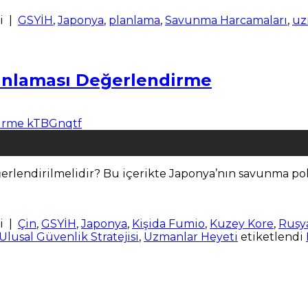
i
|
GSYİH
,
Japonya
,
planlama
,
Savunma Harcamaları
,
uz
anlaması Değerlendirme
rlendirilmelidir? Bu içerikte Japonya’nın savunma polit
i
|
Çin
,
GSYİH
,
Japonya
,
Kişida Fumio
,
Kuzey Kore
,
Rusya
Ulusal Güvenlik Stratejisi
,
Uzmanlar Heyeti
etiketlendi