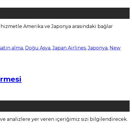
i hizmetle Amerika ve Japonya arasındaki bağlar
 satın alma
,
Doğu Asya
,
Japan Airlines
,
Japonya
,
New
irmesi
nalizlere yer veren içeriğimiz sizi bilgilendirecek.