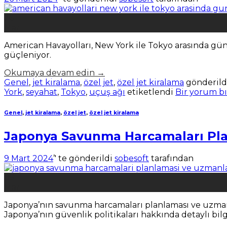
26
Mar
American Havayolları, New York ile Tokyo arasında gün
güçleniyor.
Okumaya devam edin
→
Genel
,
jet kiralama
,
özel jet
,
özel jet kiralama
gönderild
York
,
seyahat
,
Tokyo
,
uçuş ağı
etiketlendi
Bir yorum bı
Genel
,
jet kiralama
,
özel jet
,
özel jet kiralama
Japonya Savunma Harcamaları Pla
9 Mart 2024
’' te gönderildi
sobesoft
tarafından
09
Mar
Japonya’nın savunma harcamaları planlaması ve uzmanl
Japonya’nın güvenlik politikaları hakkında detaylı bilg