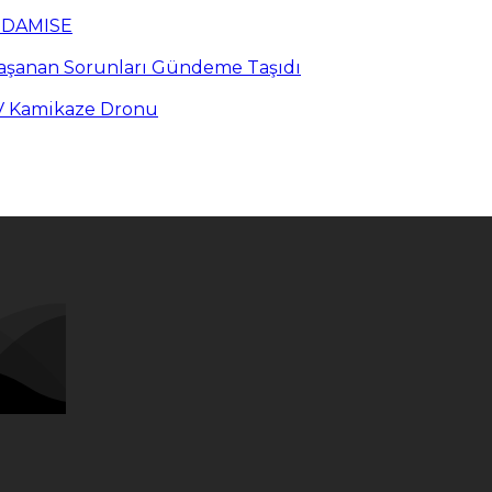
n DAMISE
Yaşanan Sorunları Gündeme Taşıdı
PV Kamikaze Dronu