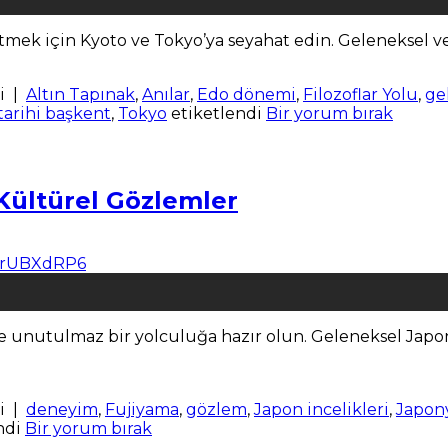
mek için Kyoto ve Tokyo’ya seyahat edin. Geleneksel ve 
i
|
Altın Tapınak
,
Anılar
,
Edo dönemi
,
Filozoflar Yolu
,
ge
tarihi başkent
,
Tokyo
etiketlendi
Bir yorum bırak
Kültürel Gözlemler
e unutulmaz bir yolculuğa hazır olun. Geleneksel Japon 
i
|
deneyim
,
Fujiyama
,
gözlem
,
Japon incelikleri
,
Japon
ndi
Bir yorum bırak