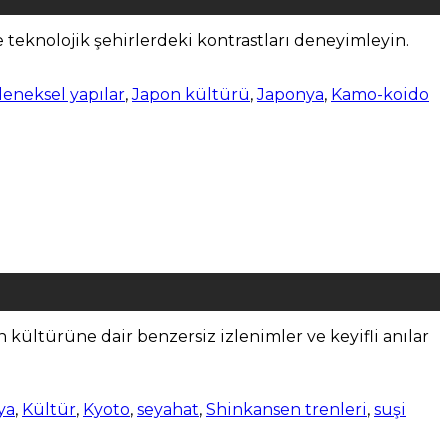
teknolojik şehirlerdeki kontrastları deneyimleyin.
leneksel yapılar
,
Japon kültürü
,
Japonya
,
Kamo-koido
kültürüne dair benzersiz izlenimler ve keyifli anılar
ya
,
Kültür
,
Kyoto
,
seyahat
,
Shinkansen trenleri
,
suşi