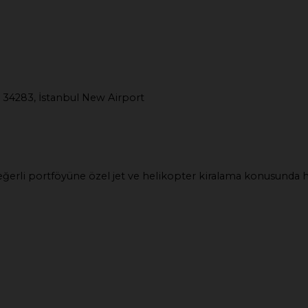
 34283, İstanbul New Airport
e değerli portföyüne özel jet ve helikopter kiralama konusunda