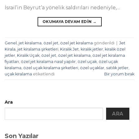
İsrail’in Beyrut’a yönelik saldırıları nedeniyle,…
OKUMAYA DEVAM EDIN
→
Genel
,
jet kiralama
,
özel jet
,
özel jet kiralama
gönderildi
|
Jet
Kirala
,
jet kiralama şirketleri
,
Kiralık Jet
,
kiralık jetler
,
kiralık özel
jetler
,
Kiralık Uçak
,
özel jet
,
özel jet kiralama
,
özel jet kiralama
fiyatları
,
özel jet kiralama nasıl yapılır
,
özel uçak
,
özel uçak
kiralama
,
özel uçak kiralama şirketleri
,
özel uçaklar
,
satılık jetler
,
uçak kiralama
etiketlendi
Bir yorum bırak
Ara
ARA
Son Yazılar