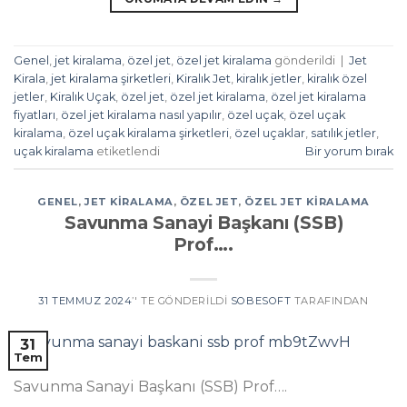
Genel
,
jet kiralama
,
özel jet
,
özel jet kiralama
gönderildi
|
Jet
Kirala
,
jet kiralama şirketleri
,
Kiralık Jet
,
kiralık jetler
,
kiralık özel
jetler
,
Kiralık Uçak
,
özel jet
,
özel jet kiralama
,
özel jet kiralama
fiyatları
,
özel jet kiralama nasıl yapılır
,
özel uçak
,
özel uçak
kiralama
,
özel uçak kiralama şirketleri
,
özel uçaklar
,
satılık jetler
,
uçak kiralama
etiketlendi
Bir yorum bırak
GENEL
,
JET KIRALAMA
,
ÖZEL JET
,
ÖZEL JET KIRALAMA
Savunma Sanayi Başkanı (SSB)
Prof….
31 TEMMUZ 2024
’' TE GÖNDERILDI
SOBESOFT
TARAFINDAN
31
Tem
Savunma Sanayi Başkanı (SSB) Prof….