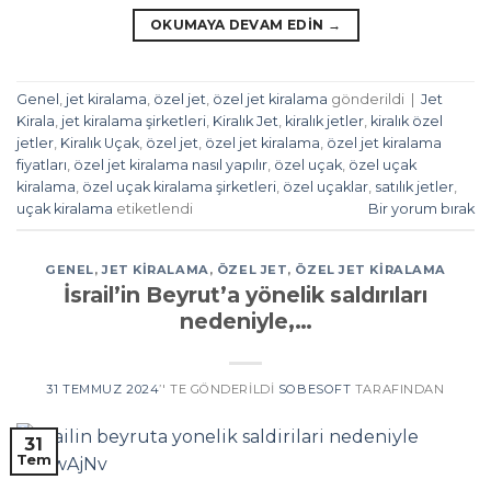
OKUMAYA DEVAM EDIN
→
Genel
,
jet kiralama
,
özel jet
,
özel jet kiralama
gönderildi
|
Jet
Kirala
,
jet kiralama şirketleri
,
Kiralık Jet
,
kiralık jetler
,
kiralık özel
jetler
,
Kiralık Uçak
,
özel jet
,
özel jet kiralama
,
özel jet kiralama
fiyatları
,
özel jet kiralama nasıl yapılır
,
özel uçak
,
özel uçak
kiralama
,
özel uçak kiralama şirketleri
,
özel uçaklar
,
satılık jetler
,
uçak kiralama
etiketlendi
Bir yorum bırak
GENEL
,
JET KIRALAMA
,
ÖZEL JET
,
ÖZEL JET KIRALAMA
İsrail’in Beyrut’a yönelik saldırıları
nedeniyle,…
31 TEMMUZ 2024
’' TE GÖNDERILDI
SOBESOFT
TARAFINDAN
31
Tem