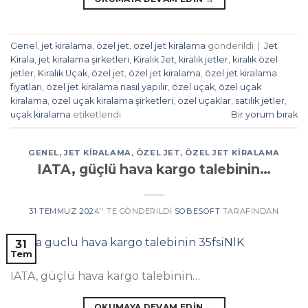
Genel
,
jet kiralama
,
özel jet
,
özel jet kiralama
gönderildi
|
Jet
Kirala
,
jet kiralama şirketleri
,
Kiralık Jet
,
kiralık jetler
,
kiralık özel
jetler
,
Kiralık Uçak
,
özel jet
,
özel jet kiralama
,
özel jet kiralama
fiyatları
,
özel jet kiralama nasıl yapılır
,
özel uçak
,
özel uçak
kiralama
,
özel uçak kiralama şirketleri
,
özel uçaklar
,
satılık jetler
,
uçak kiralama
etiketlendi
Bir yorum bırak
GENEL
,
JET KIRALAMA
,
ÖZEL JET
,
ÖZEL JET KIRALAMA
IATA, güçlü hava kargo talebinin…
31 TEMMUZ 2024
’' TE GÖNDERILDI
SOBESOFT
TARAFINDAN
31
Tem
IATA, güçlü hava kargo talebinin…
OKUMAYA DEVAM EDIN
→