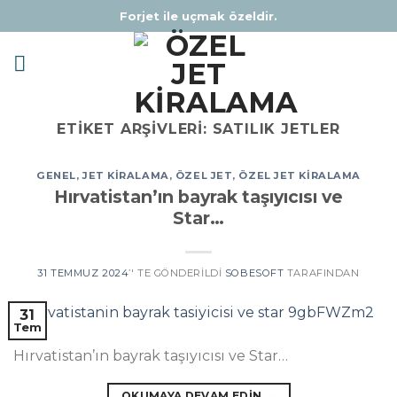
Skip
Forjet ile uçmak özeldir.
to
content
ETIKET ARŞIVLERI:
SATILIK JETLER
GENEL
,
JET KIRALAMA
,
ÖZEL JET
,
ÖZEL JET KIRALAMA
Hırvatistan’ın bayrak taşıyıcısı ve
Star…
31 TEMMUZ 2024
’' TE GÖNDERILDI
SOBESOFT
TARAFINDAN
31
Tem
Hırvatistan’ın bayrak taşıyıcısı ve Star…
OKUMAYA DEVAM EDIN
→