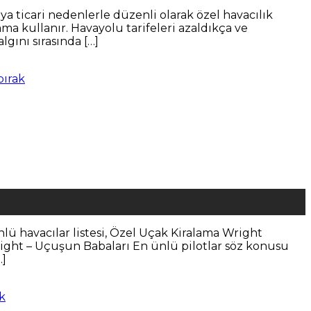
eya ticari nedenlerle düzenli olarak özel havacılık
ama kullanır. Havayolu tarifeleri azaldıkça ve
gını sırasında […]
bırak
nlü havacılar listesi, Özel Uçak Kiralama Wright
right – Uçuşun Babaları En ünlü pilotlar söz konusu
…]
k