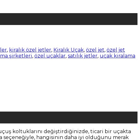
tler
,
kiralık özel jetler
,
Kiralık Uçak
,
özel jet
,
özel jet
ma şirketleri
,
özel uçaklar
,
satılık jetler
,
uçak kiralama
uçuş koltuklarını değiştirdiğinizde, ticari bir uçakta
ama seçeneğiyle, hangisinin daha iyi olduğunu merak