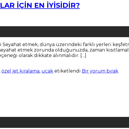
R İÇİN EN İYİSİDİR?
i Seyahat etmek, dünya üzerindeki farklı yerleri keşfet
seyahat etmek zorunda olduğunuzda, zaman kısıtlamala
eçeneği olarak dikkate alınmalıdır. […]
,
özel jet kiralama
,
uçak
etiketlendi
Bir yorum bırak