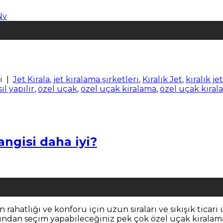
i
|
Jet Kirala
,
jet kiralama şirketleri
,
Kiralık Jet
,
kiralık je
ıl yapılır
,
özel uçak
,
özel uçak kiralama
,
özel uçak kirala
angisi daha iyi?
rahatlığı ve konforu için uzun sıraları ve sıkışık ticari 
alarından seçim yapabileceğiniz pek çok özel uçak kiral