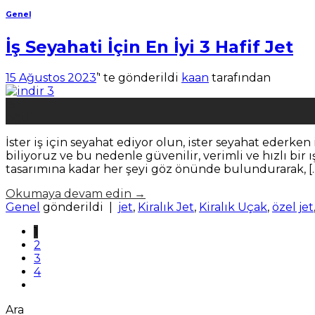
Genel
İş Seyahati İçin En İyi 3 Hafif Jet
15 Ağustos 2023
’' te gönderildi
kaan
tarafından
15
Ağu
İster iş için seyahat ediyor olun, ister seyahat ederke
biliyoruz ve bu nedenle güvenilir, verimli ve hızlı bir 
tasarımına kadar her şeyi göz önünde bulundurarak, [
Okumaya devam edin
→
Genel
gönderildi
|
jet
,
Kiralık Jet
,
Kiralık Uçak
,
özel jet
1
2
3
4
Ara