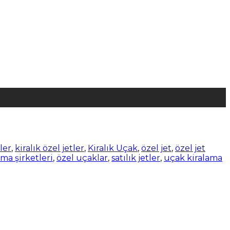
tler
,
kiralık özel jetler
,
Kiralık Uçak
,
özel jet
,
özel jet
ma şirketleri
,
özel uçaklar
,
satılık jetler
,
uçak kiralama