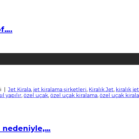
f….
i
|
Jet Kirala
,
jet kiralama şirketleri
,
Kiralık Jet
,
kiralık je
ıl yapılır
,
özel uçak
,
özel uçak kiralama
,
özel uçak kirala
rı nedeniyle,…