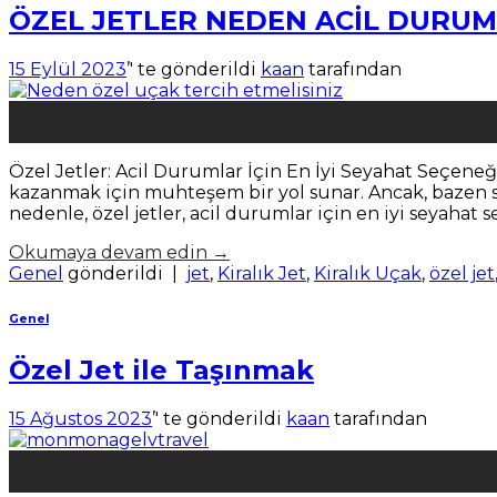
ÖZEL JETLER NEDEN ACİL DURUMLA
15 Eylül 2023
’' te gönderildi
kaan
tarafından
15
Eyl
Özel Jetler: Acil Durumlar İçin En İyi Seyahat Seçeneğ
kazanmak için muhteşem bir yol sunar. Ancak, bazen 
nedenle, özel jetler, acil durumlar için en iyi seyahat s
Okumaya devam edin
→
Genel
gönderildi
|
jet
,
Kiralık Jet
,
Kiralık Uçak
,
özel jet
Genel
Özel Jet ile Taşınmak
15 Ağustos 2023
’' te gönderildi
kaan
tarafından
15
Ağu