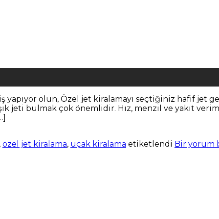
n iş yapıyor olun, Özel jet kiralamayı seçtiğiniz hafif 
ışık jeti bulmak çok önemlidir. Hız, menzil ve yakıt verim
…]
,
özel jet kiralama
,
uçak kiralama
etiketlendi
Bir yorum 