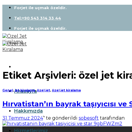
Skip
Forjet ile uçmak özeldir.
to
content
Tel:+90 543 314 33 44
Forjet ile uçmak özeldir.
Etiket Arşivleri:
özel jet ki
Anasayfa
Genel
,
jet kiralama
,
özel jet
,
özel jet kiralama
Hırvatistan’ın bayrak taşıyıcısı ve 
Hakkımızda
31 Temmuz 2024
’' te gönderildi
sobesoft
tarafından
31
Hizmetlerimiz