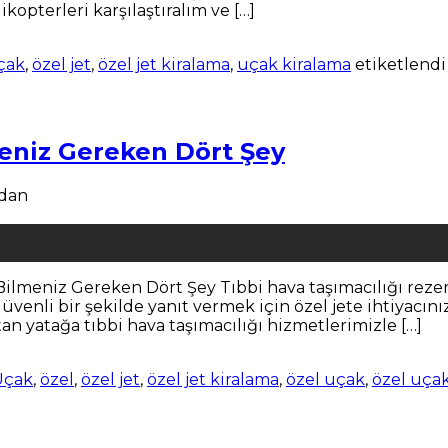
ikopterleri karşılaştıralım ve […]
Uçak
,
özel jet
,
özel jet kiralama
,
uçak kiralama
etiketlend
eniz Gereken Dört Şey
ndan
Bilmeniz Gereken Dört Şey Tıbbi hava taşımacılığı reze
güvenli bir şekilde yanıt vermek için özel jete ihtiyacı
tan yatağa tıbbi hava taşımacılığı hizmetlerimizle […]
 Uçak
,
özel
,
özel jet
,
özel jet kiralama
,
özel uçak
,
özel uçak