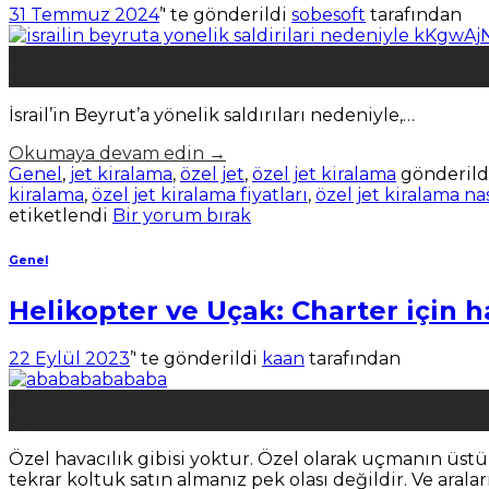
31 Temmuz 2024
’' te gönderildi
sobesoft
tarafından
31
Tem
İsrail’in Beyrut’a yönelik saldırıları nedeniyle,…
Okumaya devam edin
→
Genel
,
jet kiralama
,
özel jet
,
özel jet kiralama
gönderild
kiralama
,
özel jet kiralama fiyatları
,
özel jet kiralama nas
etiketlendi
Bir yorum bırak
Genel
Helikopter ve Uçak: Charter için h
22 Eylül 2023
’' te gönderildi
kaan
tarafından
22
Eyl
Özel havacılık gibisi yoktur. Özel olarak uçmanın üstün 
tekrar koltuk satın almanız pek olası değildir. Ve ar