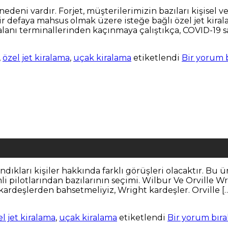
edeni vardır. Forjet, müşterilerimizin bazıları kişisel v
bir defaya mahsus olmak üzere isteğe bağlı özel jet kiral
anı terminallerinden kaçınmaya çalıştıkça, COVID-19 sal
,
özel jet kiralama
,
uçak kiralama
etiketlendi
Bir yorum 
dıkları kişiler hakkında farklı görüşleri olacaktır. Bu ü
i pilotlarından bazılarının seçimi. Wilbur Ve Orville W
rdeşlerden bahsetmeliyiz, Wright kardeşler. Orville [
el jet kiralama
,
uçak kiralama
etiketlendi
Bir yorum bıra