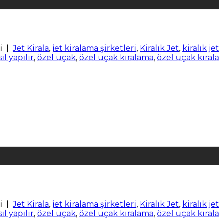
i
|
Jet Kirala
,
jet kiralama şirketleri
,
Kiralık Jet
,
kiralık je
ıl yapılır
,
özel uçak
,
özel uçak kiralama
,
özel uçak kirala
i
|
Jet Kirala
,
jet kiralama şirketleri
,
Kiralık Jet
,
kiralık je
ıl yapılır
,
özel uçak
,
özel uçak kiralama
,
özel uçak kirala