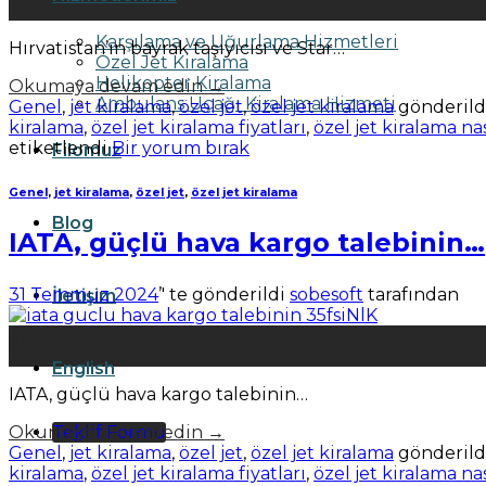
Tem
Karşılama ve Uğurlama Hizmetleri
Hırvatistan’ın bayrak taşıyıcısı ve Star…
Özel Jet Kiralama
Helikopter Kiralama
Okumaya devam edin
→
Ambulans Uçağı Kiralama Hizmeti
Genel
,
jet kiralama
,
özel jet
,
özel jet kiralama
gönderild
kiralama
,
özel jet kiralama fiyatları
,
özel jet kiralama nas
etiketlendi
Bir yorum bırak
Filomuz
Genel
,
jet kiralama
,
özel jet
,
özel jet kiralama
Blog
IATA, güçlü hava kargo talebinin…
31 Temmuz 2024
’' te gönderildi
sobesoft
tarafından
İletişim
31
Tem
English
IATA, güçlü hava kargo talebinin…
Teklif Formu
Okumaya devam edin
→
Genel
,
jet kiralama
,
özel jet
,
özel jet kiralama
gönderild
kiralama
,
özel jet kiralama fiyatları
,
özel jet kiralama nas