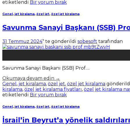
etiketlendi
Bir yorum bırak
Genel
,
jet kiralama
,
özel jet
,
özel jet kiralama
Savunma Sanayi Başkanı (SSB) Pro
31 Temmuz 2024
’' te gönderildi
sobesoft
tarafından
31
Tem
Savunma Sanayi Başkanı (SSB) Prof….
Okumaya devam edin
→
Genel
,
jet kiralama
,
özel jet
,
özel jet kiralama
gönderild
kiralama
,
özel jet kiralama fiyatları
,
özel jet kiralama nas
etiketlendi
Bir yorum bırak
Genel
,
jet kiralama
,
özel jet
,
özel jet kiralama
İsrail’in Beyrut’a yönelik saldırıla