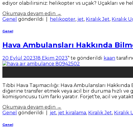
ediyor olabilirsiniz: helikopter vs uçak? Uçakları ve hel
Okumaya devam edin
→
Genel
gönderildi
|
helikopter
,
jet
,
Kiralık Jet
,
Kiralık 
Genel
Hava Ambulansları Hakkında Bilm
20 Eylül 2023
18 Ekim 2023
’' te gönderildi
kaan
tarafı
20
Eyl
Tıbbi Hava Taşımacılığı: Hava Ambulansları Hakkında 
diğerine transfer etmek veya acil bir duruma hızlı ve 
komisyoncusu tüm farkı yaratır. Forjet’te, acil ve yatak
Okumaya devam edin
→
Genel
gönderildi
|
jet
,
jet kiralama
,
Kiralık Jet
,
Kiralık
Genel