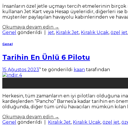
İnsanların özel jetle uçmayı tercih etmelerinin birçok n
kullanan Jet Kart veya Hesap üyeleridir, diğerleri ise 
müşteriler paylaşılan havayolu kabinlerinden ve havaal
Okumaya devam edin
→
Genel
gönderildi
|
jet
,
Kiralık Jet
,
Kiralık Uçak
,
özel jet
Genel
Tarihin En Ünlü 6 Pilotu
15 Ağustos 2023
’' te gönderildi
kaan
tarafından
15
Ağu
Herkesin, tüm zamanların en iyi pilotları olduğuna inan
kardeşlerden “Pancho” Barnes’a kadar tarihin en öneml
olduğunda, diğer tüm ünlü havacıları mümkün kılan ka
Okumaya devam edin
→
Genel
gönderildi
|
Kiralık Jet
,
Kiralık Uçak
,
özel jet
,
öz