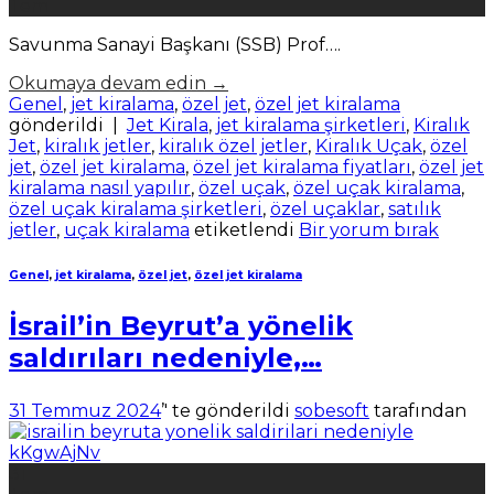
Tem
Savunma Sanayi Başkanı (SSB) Prof….
Okumaya devam edin
→
Genel
,
jet kiralama
,
özel jet
,
özel jet kiralama
gönderildi
|
Jet Kirala
,
jet kiralama şirketleri
,
Kiralık
Jet
,
kiralık jetler
,
kiralık özel jetler
,
Kiralık Uçak
,
özel
jet
,
özel jet kiralama
,
özel jet kiralama fiyatları
,
özel jet
kiralama nasıl yapılır
,
özel uçak
,
özel uçak kiralama
,
özel uçak kiralama şirketleri
,
özel uçaklar
,
satılık
jetler
,
uçak kiralama
etiketlendi
Bir yorum bırak
Genel
,
jet kiralama
,
özel jet
,
özel jet kiralama
İsrail’in Beyrut’a yönelik
saldırıları nedeniyle,…
31 Temmuz 2024
’' te gönderildi
sobesoft
tarafından
31