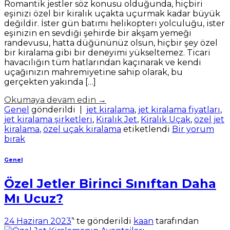
Romantik jestler söz konusu olduğunda, hiçbiri
eşinizi özel bir kiralık uçakta uçurmak kadar büyük
değildir. İster gün batımı helikopteri yolculuğu, ister
eşinizin en sevdiği şehirde bir akşam yemeği
randevusu, hatta düğününüz olsun, hiçbir şey özel
bir kiralama gibi bir deneyimi yükseltemez. Ticari
havacılığın tüm hatlarından kaçınarak ve kendi
uçağınızın mahremiyetine sahip olarak, bu
gerçekten yakında […]
Okumaya devam edin
→
Genel
gönderildi
|
jet kiralama
,
jet kiralama fiyatları
,
jet kiralama şirketleri
,
Kiralık Jet
,
Kiralık Uçak
,
özel jet
kiralama
,
özel uçak kiralama
etiketlendi
Bir yorum
bırak
Genel
Özel Jetler Birinci Sınıftan Daha
Mı Ucuz?
24 Haziran 2023
’' te gönderildi
kaan
tarafından