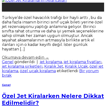
24
Haz
Türkiye’de özel havacılık trafiği bir hayli arttı , bu da
daha fazla insanın birinci sınıf uçak bileti yerine özel
jet rezervasyonu yaptığı anlamına geliyor. Birinci
sınıfta rahat oturma ve daha iyi yemek seçeneklerine
sahip olmak her zaman uygun olmuştur. Ancak
seyahat aksamalarının artmasıyla birlikte artık el
ilanları için o kadar keyifli değil. İster günlük
hayattan […]
Okumaya devam edin
→
Genel
gönderildi
|
jet kiralama
,
jet kiralama fiyatları
,
jet kiralama şirketleri
,
Kiralık Jet
,
Kiralık Uçak
,
özel jet
kiralama
,
özel uçak kiralama
etiketlendi
Bir yorum
bırak
Genel
Özel Jet Kiralarken Nelere Dikkat
Edilmelidir?