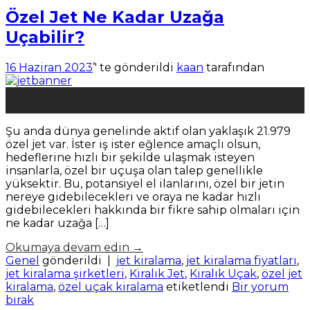
Özel Jet Ne Kadar Uzağa
Uçabilir?
16 Haziran 2023
’' te gönderildi
kaan
tarafından
16
Haz
Şu anda dünya genelinde aktif olan yaklaşık 21.979
özel jet var. İster iş ister eğlence amaçlı olsun,
hedeflerine hızlı bir şekilde ulaşmak isteyen
insanlarla, özel bir uçuşa olan talep genellikle
yüksektir. Bu, potansiyel el ilanlarını, özel bir jetin
nereye gidebilecekleri ve oraya ne kadar hızlı
gidebilecekleri hakkında bir fikre sahip olmaları için
ne kadar uzağa […]
Okumaya devam edin
→
Genel
gönderildi
|
jet kiralama
,
jet kiralama fiyatları
,
jet kiralama şirketleri
,
Kiralık Jet
,
Kiralık Uçak
,
özel jet
kiralama
,
özel uçak kiralama
etiketlendi
Bir yorum
bırak