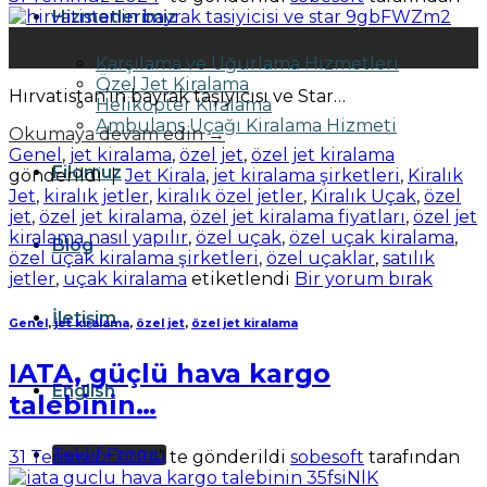
Hizmetlerimiz
31
Tem
Karşılama ve Uğurlama Hizmetleri
Özel Jet Kiralama
Hırvatistan’ın bayrak taşıyıcısı ve Star…
Helikopter Kiralama
Ambulans Uçağı Kiralama Hizmeti
Okumaya devam edin
→
Genel
,
jet kiralama
,
özel jet
,
özel jet kiralama
Filomuz
gönderildi
|
Jet Kirala
,
jet kiralama şirketleri
,
Kiralık
Jet
,
kiralık jetler
,
kiralık özel jetler
,
Kiralık Uçak
,
özel
jet
,
özel jet kiralama
,
özel jet kiralama fiyatları
,
özel jet
kiralama nasıl yapılır
,
özel uçak
,
özel uçak kiralama
,
Blog
özel uçak kiralama şirketleri
,
özel uçaklar
,
satılık
jetler
,
uçak kiralama
etiketlendi
Bir yorum bırak
İletişim
Genel
,
jet kiralama
,
özel jet
,
özel jet kiralama
IATA, güçlü hava kargo
English
talebinin…
Teklif Formu
31 Temmuz 2024
’' te gönderildi
sobesoft
tarafından