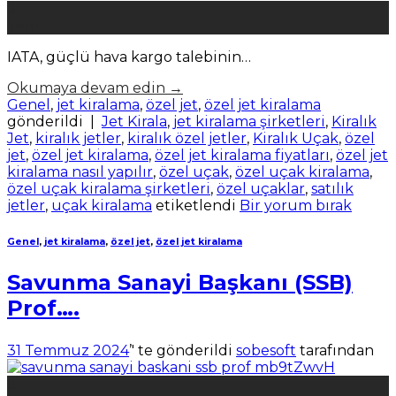
31
Tem
IATA, güçlü hava kargo talebinin…
Okumaya devam edin
→
Genel
,
jet kiralama
,
özel jet
,
özel jet kiralama
gönderildi
|
Jet Kirala
,
jet kiralama şirketleri
,
Kiralık
Jet
,
kiralık jetler
,
kiralık özel jetler
,
Kiralık Uçak
,
özel
jet
,
özel jet kiralama
,
özel jet kiralama fiyatları
,
özel jet
kiralama nasıl yapılır
,
özel uçak
,
özel uçak kiralama
,
özel uçak kiralama şirketleri
,
özel uçaklar
,
satılık
jetler
,
uçak kiralama
etiketlendi
Bir yorum bırak
Genel
,
jet kiralama
,
özel jet
,
özel jet kiralama
Savunma Sanayi Başkanı (SSB)
Prof….
31 Temmuz 2024
’' te gönderildi
sobesoft
tarafından
31