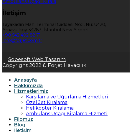
Ambulans Uçağı Kirala
İletişim
Tayakadın Mah. Terminal Caddesi No:1, Nu: U420,
Arnavutköy 34283, İstanbul New Airport
+90 542 402 82 71
info@forjet.com.tr
Sobesoft Web Tasarım
Copyright 2022 © Forjet Havacılık
Anasayfa
Hakkımızda
Hizmetlerimiz
Karşılama ve Uğurlama Hizmetleri
Özel Jet Kiralama
Helikopter Kiralama
Ambulans Uçağı Kiralama Hizmeti
Filomuz
Blog
İletişim