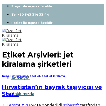
Skip
Forjet ile uçmak özeldir.
to
content
Tel:+90 543 314 33 44
Forjet ile uçmak özeldir.
Etiket Arşivleri:
jet
kiralama şirketleri
Genel
,
jet kiralama
,
özel jet
,
özel jet kiralama
Anasayfa
Hırvatistan’ın bayrak taşıyıcısı ve
Star…
Hakkımızda
31 Temmuz 2024
’' te gönderildi
sobesoft
tarafından