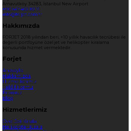
Arnavutköy 34283, İstanbul New Airport
+90 542 402 82 71
info@forjet.com.tr
Hakkımızda
FORJET 2018 yılından beri, +10 yıllık havacılık tecrübesi ile
değerli portföyüne özel jet ve helikopter kiralama
konusunda hizmet vermektedir.
Forjet
Anasayfa
Hakkımızda
Hizmetlerimiz
Teklif Formu
Filomuz
Blog
Hizmetlerimiz
Özel Jet Kirala
Helikopter Kirala