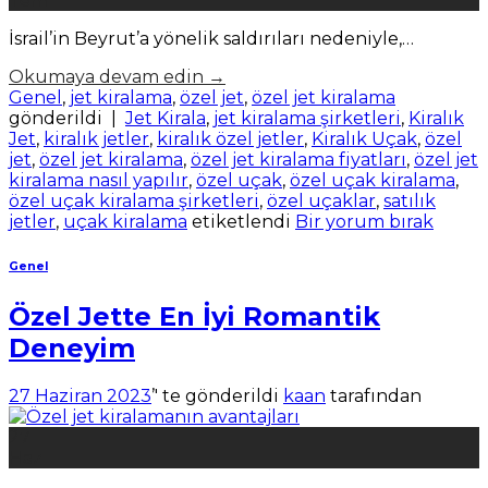
Tem
İsrail’in Beyrut’a yönelik saldırıları nedeniyle,…
Okumaya devam edin
→
Genel
,
jet kiralama
,
özel jet
,
özel jet kiralama
gönderildi
|
Jet Kirala
,
jet kiralama şirketleri
,
Kiralık
Jet
,
kiralık jetler
,
kiralık özel jetler
,
Kiralık Uçak
,
özel
jet
,
özel jet kiralama
,
özel jet kiralama fiyatları
,
özel jet
kiralama nasıl yapılır
,
özel uçak
,
özel uçak kiralama
,
özel uçak kiralama şirketleri
,
özel uçaklar
,
satılık
jetler
,
uçak kiralama
etiketlendi
Bir yorum bırak
Genel
Özel Jette En İyi Romantik
Deneyim
27 Haziran 2023
’' te gönderildi
kaan
tarafından
27
Haz