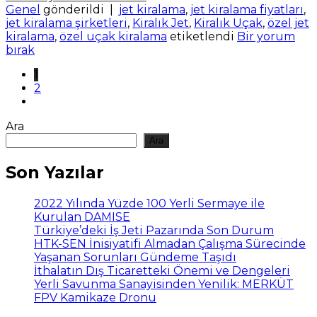
Genel
gönderildi
|
jet kiralama
,
jet kiralama fiyatları
,
jet kiralama şirketleri
,
Kiralık Jet
,
Kiralık Uçak
,
özel jet
kiralama
,
özel uçak kiralama
etiketlendi
Bir yorum
bırak
1
2
Ara
Ara
Son Yazılar
2022 Yılında Yüzde 100 Yerli Sermaye ile
Kurulan DAMISE
Türkiye’deki İş Jeti Pazarında Son Durum
HTK-SEN İnisiyatifi Almadan Çalışma Sürecinde
Yaşanan Sorunları Gündeme Taşıdı
İthalatın Dış Ticaretteki Önemi ve Dengeleri
Yerli Savunma Sanayisinden Yenilik: MERKÜT
FPV Kamikaze Dronu